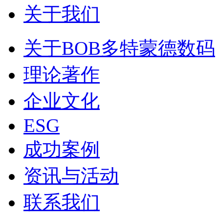
关于我们
关于BOB多特蒙德数码
理论著作
企业文化
ESG
成功案例
资讯与活动
联系我们