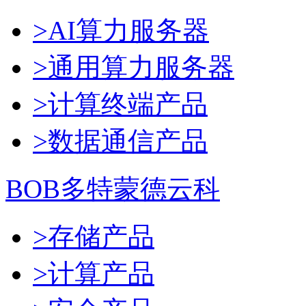
>AI算力服务器
>通用算力服务器
>计算终端产品
>数据通信产品
BOB多特蒙德云科
>存储产品
>计算产品