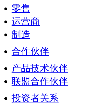
零售
运营商
制造
合作伙伴
产品技术伙伴
联盟合作伙伴
投资者关系