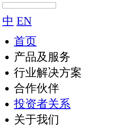
中
EN
首页
产品及服务
行业解决方案
合作伙伴
投资者关系
关于我们