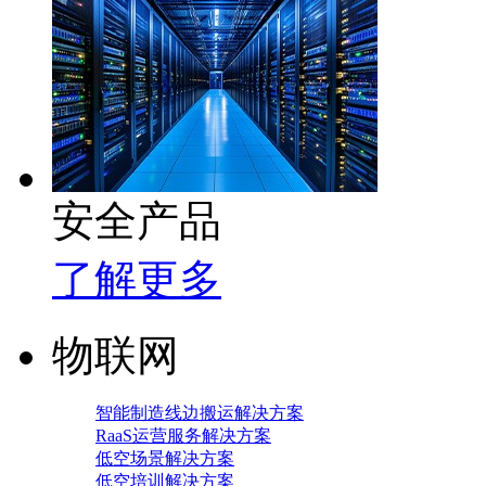
安全产品
了解更多
物联网
智能制造线边搬运解决方案
RaaS运营服务解决方案
低空场景解决方案
低空培训解决方案