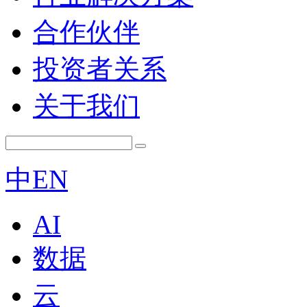
合作伙伴
投资者关系
关于我们
中
EN
AI
数据
云