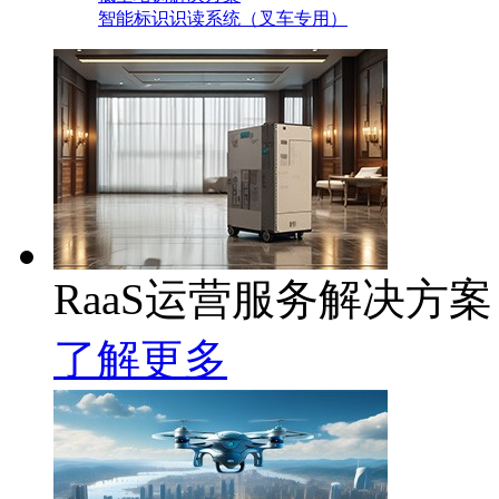
智能标识识读系统（叉车专用）
RaaS运营服务解决方案
了解更多