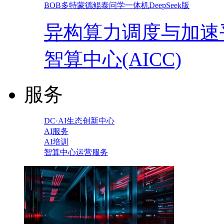
BOB多特蒙德鲲泰问学一体机DeepSeek版
异构算力调度与加速
智算中心(AICC)
服务
DC·AI生态创新中心
AI服务
AI培训
智算中心运营服务