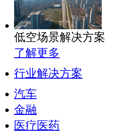
低空场景解决方案
了解更多
行业解决方案
汽车
金融
医疗医药