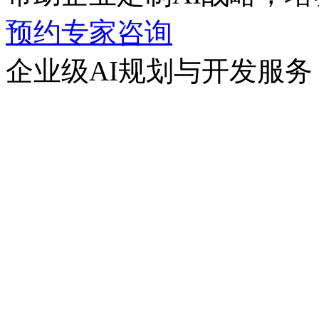
预约专家咨询
企业级AI规划与开发服务