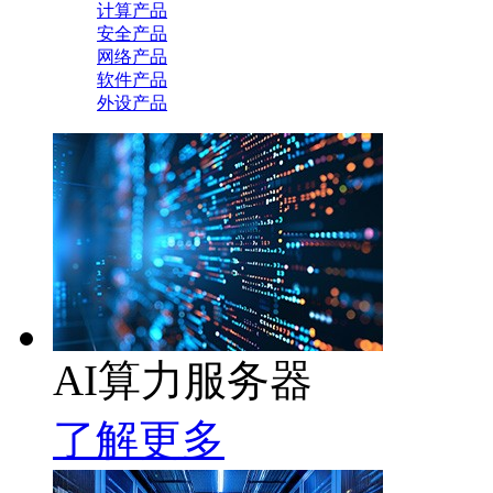
计算产品
安全产品
网络产品
软件产品
外设产品
AI算力服务器
了解更多